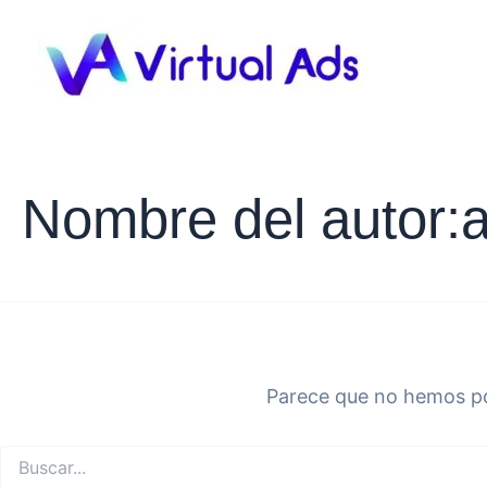
Buscar
Ir
por:
al
contenido
Nombre del autor:
Parece que no hemos po