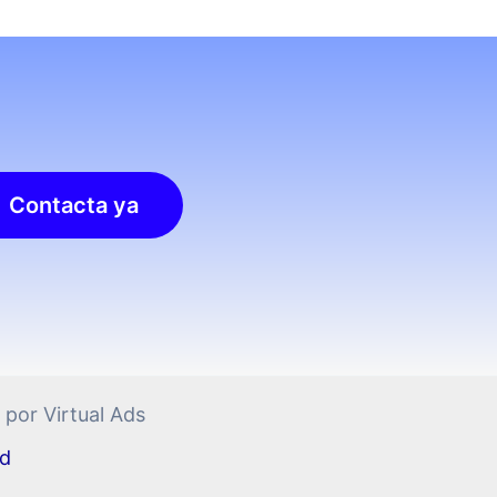
Contacta ya
por Virtual Ads
ad