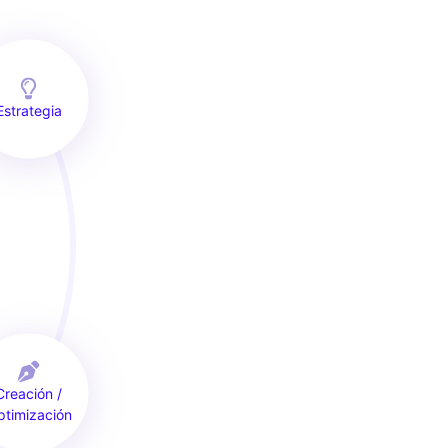
Estrategia
Creación /
ptimización