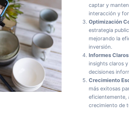
captar y mantene
interacción y fo
Optimización Co
estrategia publi
mejorando la efi
inversión.
Informes Claros
insights claros 
decisiones info
Crecimiento Esc
más exitosas par
eficientemente,
crecimiento de t