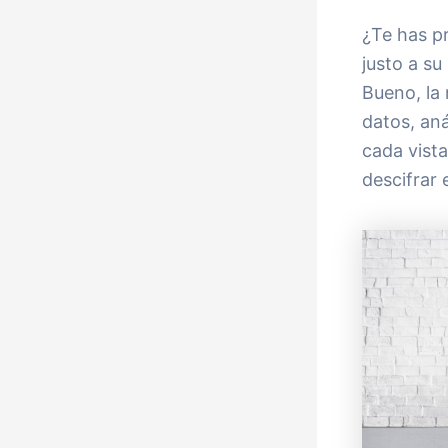
¿Te has p
justo a s
Bueno, la
datos, aná
cada vista
descifrar 