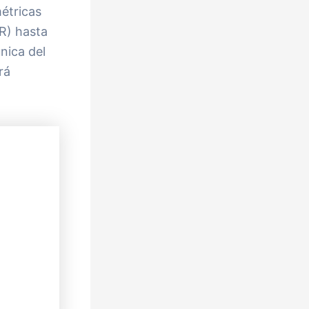
métricas
TR) hasta
nica del
rá