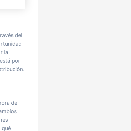
ravés del
ortunidad
r la
 está por
tribución.
hora de
cambios
ones
r qué