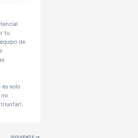
tencial
r tu
equipo de
e
as
 es solo
e no
triunfar!.
SIGUIENTE