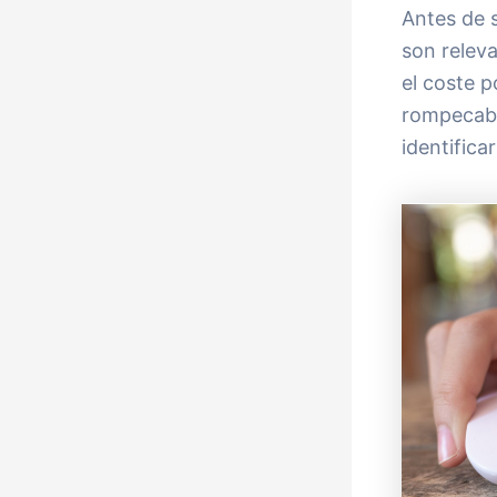
Antes de s
son relev
el coste p
rompecabez
identifica