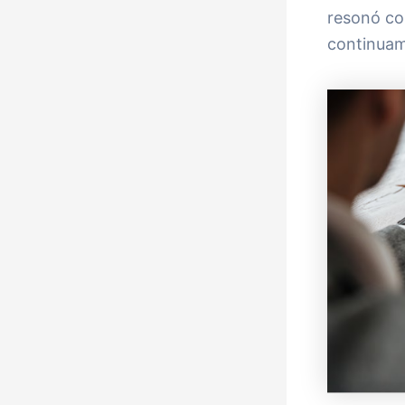
resonó co
continuam