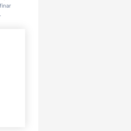
finar
.