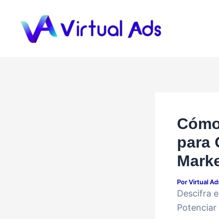
Ir
al
contenido
Cómo 
para 
Marke
Por
Virtual A
Descifra e
Potenciar