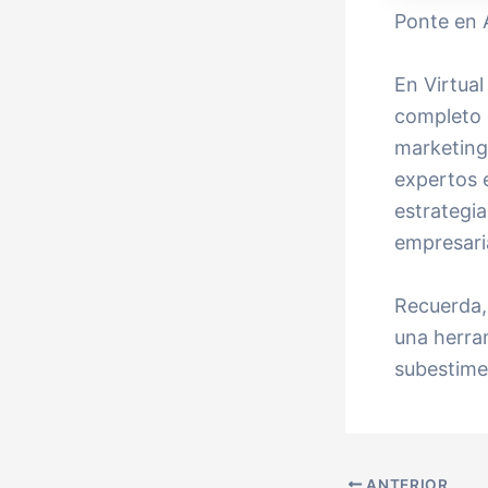
Ponte en 
En Virtual
completo d
marketing 
expertos 
estrategi
empresaria
Recuerda, 
una herram
subestimes
ANTERIOR