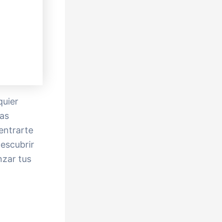
quier
las
entrarte
descubrir
nzar tus