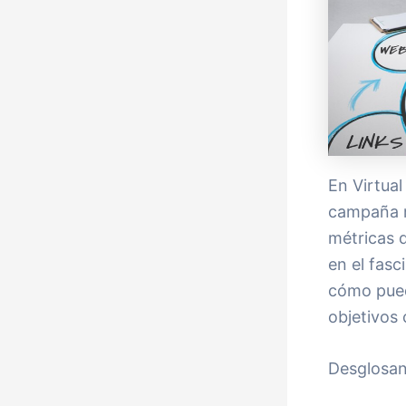
En Virtua
campaña r
métricas 
en el fasc
cómo pued
objetivos 
Desglosan