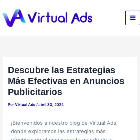
Ir
al
contenido
Descubre las Estrategias
Más Efectivas en Anuncios
Publicitarios
Por
Virtual Ads
/
abril 30, 2024
¡Bienvenidos a nuestro blog de Virtual Ads,
donde exploramos las estrategias más
efectivas en el emocionante mundo de la