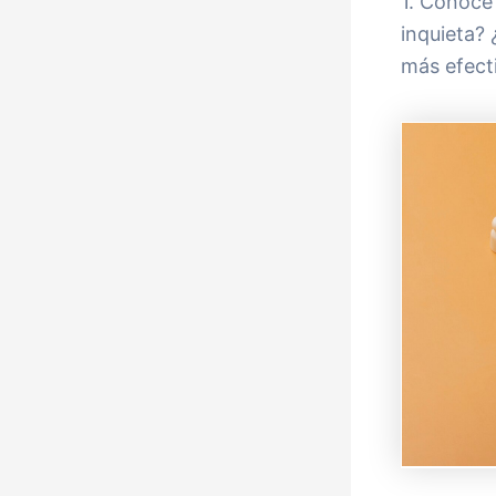
1. Conoce 
inquieta?
más efect