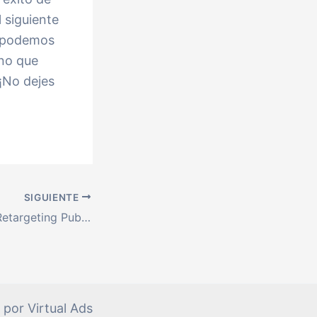
l siguiente
, podemos
ino que
¡No dejes
SIGUIENTE
Cómo Utilizar el Retargeting Publicitario para Atraer a tus Clientes Potenciales
por Virtual Ads