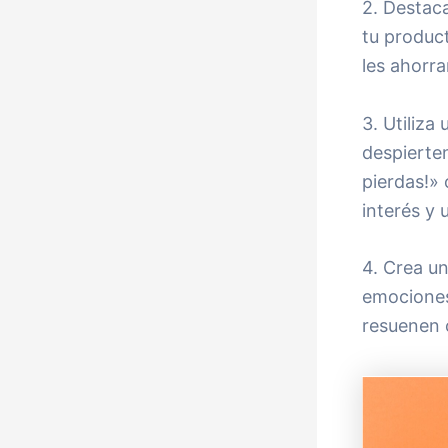
2. Destaca
tu produc
les ahorr
3. Utiliza
despierte
pierdas!»
interés y 
4. Crea u
emociones,
resuenen c