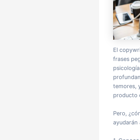
El copywri
frases pe
psicología
profundam
temores, y
producto o
Pero, ¿cóm
ayudarán a