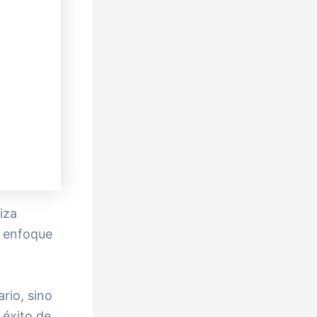
iza
u enfoque
rio, sino
éxito de