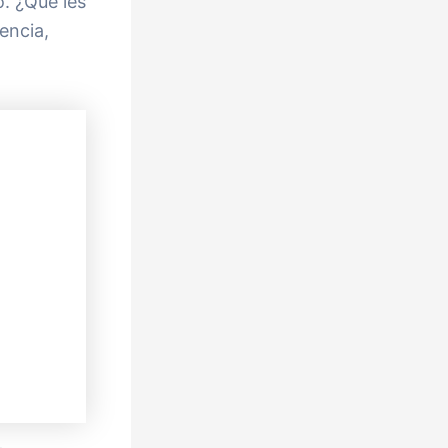
o. ¿Qué les
encia,