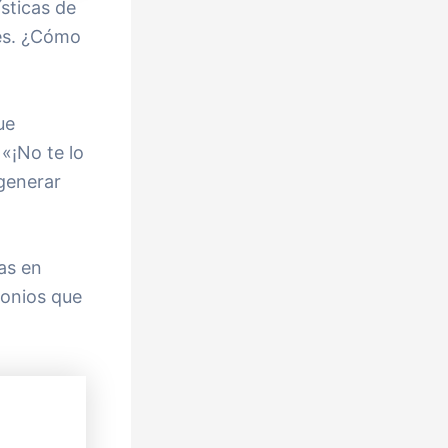
ísticas de
tes. ¿Cómo
ue
«¡No te lo
generar
as en
monios que