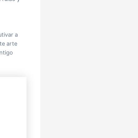
tivar a
te arte
ntigo