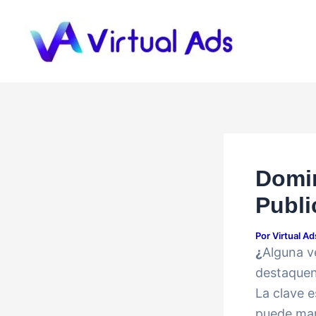
Ir
al
contenido
Domin
Publi
Por
Virtual A
¿
Alguna v
destaquen
La clave e
puede marc