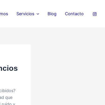
omos
Servicios
Blog
Contacto
ncios
cibidos?
dad que
 ruido y