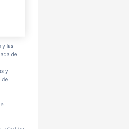
 y las
tada de
es y
a de
te