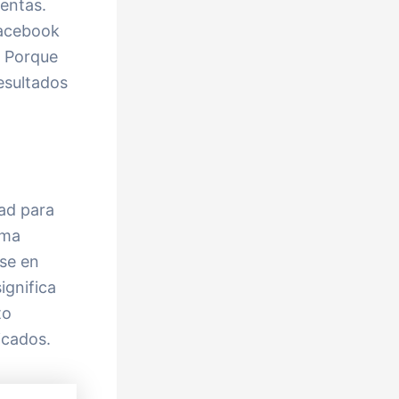
ventas.
Facebook
? Porque
esultados
ad para
rma
ose en
ignifica
to
icados.