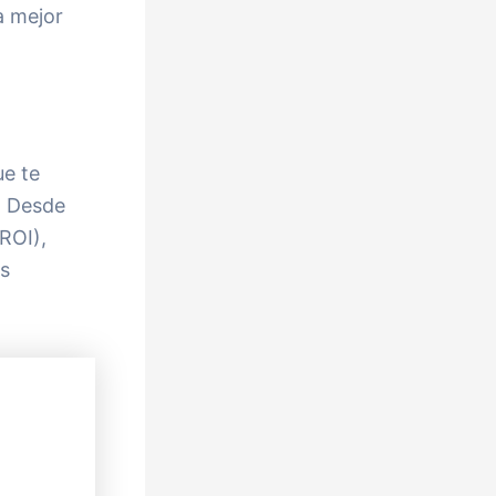
a mejor
ue te
. Desde
ROI),
us