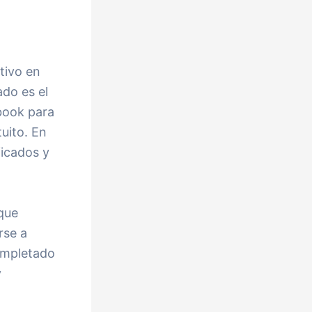
tivo en
do es el
book para
tuito. En
ficados y
 que
rse a
completado
y