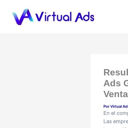
Ir
al
contenido
Resu
Ads G
Vent
Por
Virtual A
En el comp
Las empre