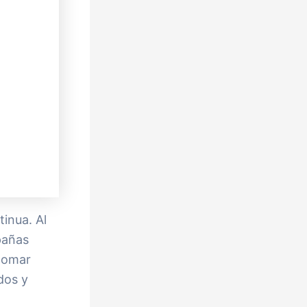
tinua. Al
pañas
 tomar
dos y