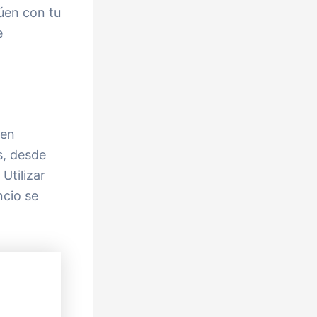
túen con tu
e
 en
s, desde
Utilizar
ncio se