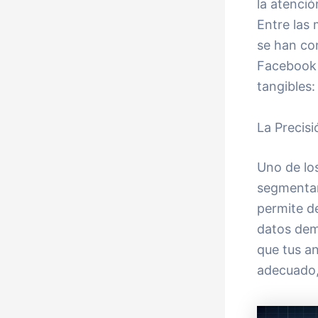
la atenció
Entre las 
se han co
Facebook A
tangibles:
La Precis
Uno de lo
segmentar
permite d
datos dem
que tus a
adecuado,