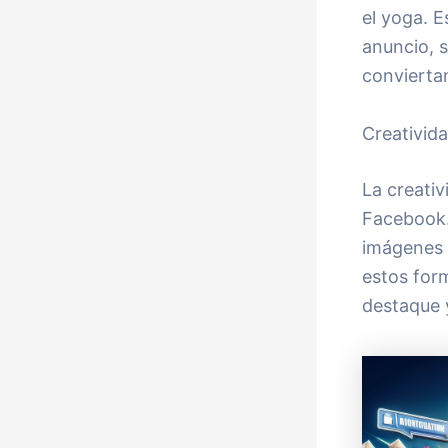
el yoga. E
anuncio, 
conviertan
Creativid
La creativ
Facebook.
imágenes y
estos for
destaque y