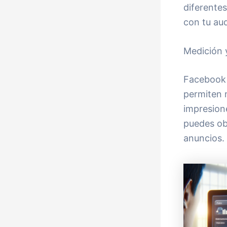
diferente
con tu aud
Medición 
Facebook 
permiten 
impresione
puedes ob
anuncios.