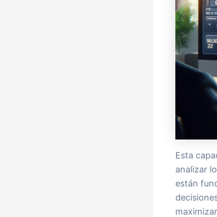
Esta capac
analizar l
están fun
decisione
maximizar 