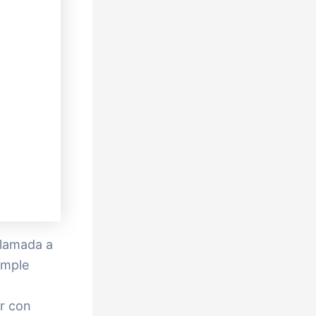
llamada a
imple
r con