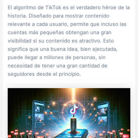
El algoritmo de TikTok es el verdadero héroe de la
historia. Diseñado para mostrar contenido
relevante a cada usuario, permite que incluso las
cuentas más pequeñas obtengan una gran
visibilidad si su contenido es atractivo. Esto
significa que una buena idea, bien ejecutada,
puede llegar a millones de personas, sin
necesidad de tener una gran cantidad de
seguidores desde el principio.