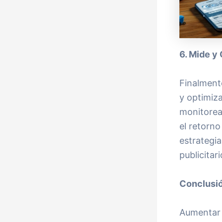
6. Mide y
Finalmente
y optimiza
monitorear
el retorno
estrategi
publicitari
Conclusi
Aumentar t