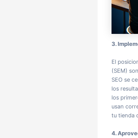
3. Imple
El posici
(SEM) son 
SEO se ce
los resul
los prime
usan corr
tu tienda 
4. Aprove