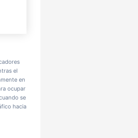
scadores
tras el
camente en
ara ocupar
 cuando se
fico hacia