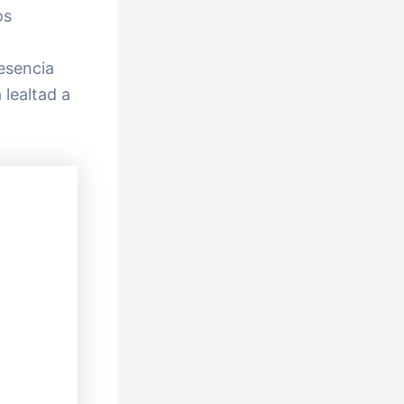
os
esencia
 lealtad a