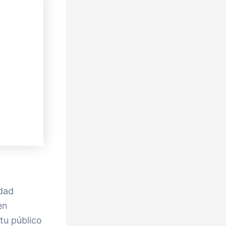
idad
en
tu público