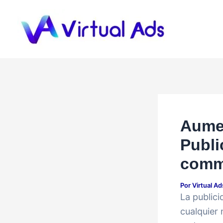
Ir
al
contenido
Aumen
Publi
comm
Por
Virtual A
La publici
cualquier