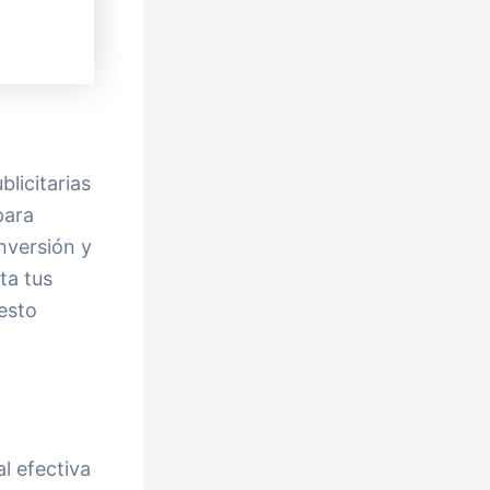
licitarias
para
nversión y
ta tus
esto
l efectiva