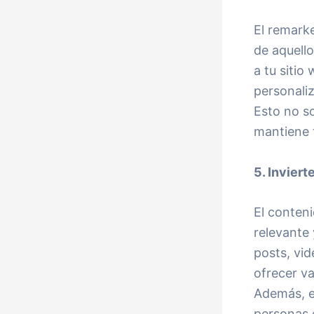
El remarke
de aquello
a tu sitio
personali
Esto no s
mantiene 
5. Invier
El conteni
relevante 
posts, vi
ofrecer va
Además, e
personas 