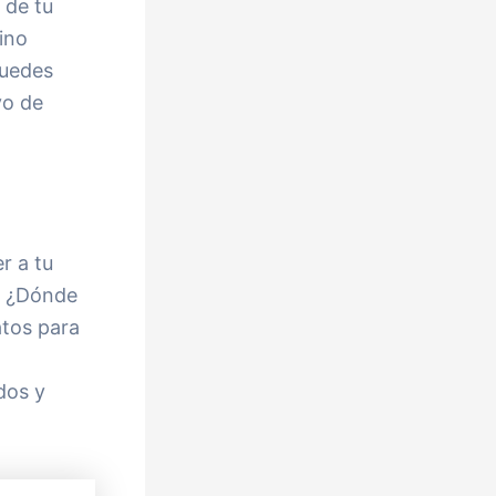
 de tu
ino
puedes
vo de
r a tu
a? ¿Dónde
atos para
dos y