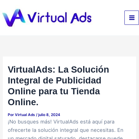
Ir
al
contenido
VirtualAds: La Solución
Integral de Publicidad
Online para tu Tienda
Online.
Por
Virtual Ads
/
julio 8, 2024
¡No busques más! VirtualAds está aquí para
ofrecerte la solución integral que necesitas. En
un mercado digital saturado, destacarse puede